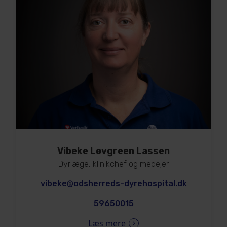
Vibeke Løvgreen Lassen
Dyrlæge, klinikchef og medejer
vibeke@odsherreds-dyrehospital.dk
59650015
Læs mere