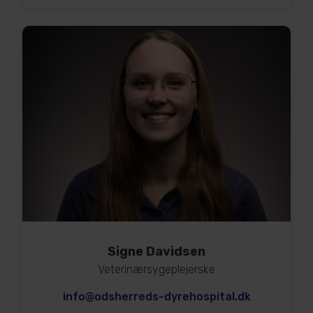
Signe Davidsen
Veterinærsygeplejerske
info@odsherreds-dyrehospital.dk