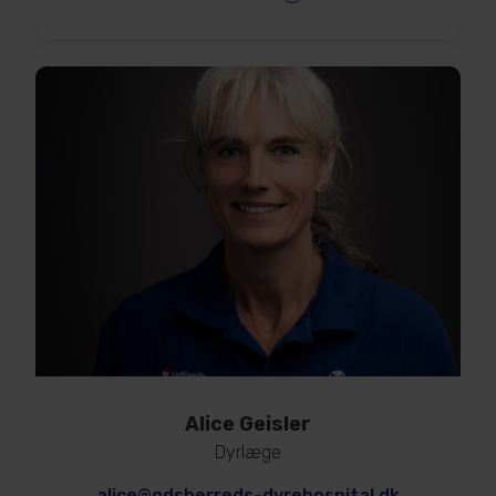
Alice Geisler
Dyrlæge
alice@odsherreds-dyrehospital.dk