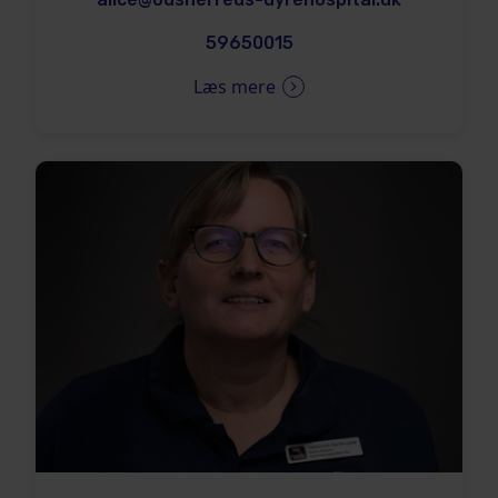
59650015
Læs mere