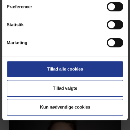
Præferencer
Statistik
Marketing
Mie Irbo
Aut. Veterinærsygeplejerske
Tillad alle cookies
info@odsherreds-dyrehospital.dk
59650015
Tillad valgte
Læs mere
Kun nødvendige cookies