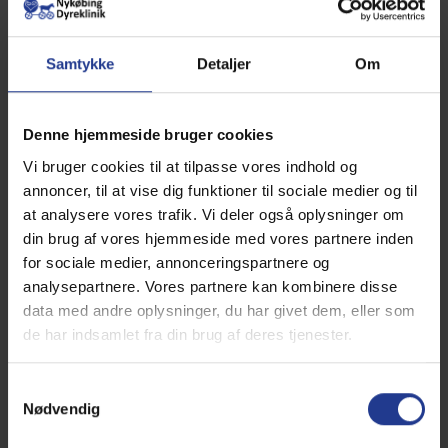
Samtykke
Detaljer
Om
Susanne Larsen
Aut. Veterinærsygeplejerske
Denne hjemmeside bruger cookies
Vi bruger cookies til at tilpasse vores indhold og
nykoebing_dyreklinik@mail.dk
annoncer, til at vise dig funktioner til sociale medier og til
59329009
at analysere vores trafik. Vi deler også oplysninger om
din brug af vores hjemmeside med vores partnere inden
Læs mere
for sociale medier, annonceringspartnere og
analysepartnere. Vores partnere kan kombinere disse
data med andre oplysninger, du har givet dem, eller som
de har indsamlet fra din brug af deres tjenester.
Samtykkevalg
Nødvendig