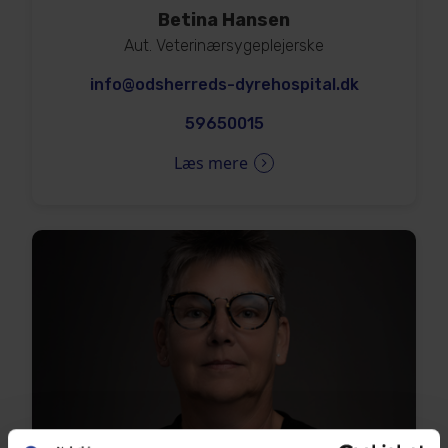
Betina Hansen
Aut. Veterinærsygeplejerske
info@odsherreds-dyrehospital.dk
59650015
Læs mere