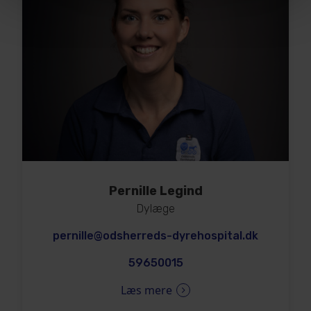
Pernille Legind
Dylæge
pernille@odsherreds-dyrehospital.dk
59650015
Læs mere