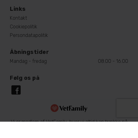
Links
Kontakt
Cookiepolitik
Persondatapolitik
Åbningstider
Mandag - fredag
08.00 - 16.00
Følg os på
Vi er medlem af VetFamily, hvor vi altid kan trække på
hinandens ekspertise. På den måde får dit dyr altid
den bedste behandling. Læs mere om dyrs sundhed