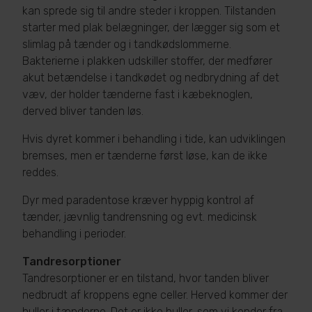
kan sprede sig til andre steder i kroppen. Tilstanden
starter med plak belægninger, der lægger sig som et
slimlag på tænder og i tandkødslommerne.
Bakterierne i plakken udskiller stoffer, der medfører
akut betændelse i tandkødet og nedbrydning af det
væv, der holder tænderne fast i kæbeknoglen,
derved bliver tanden løs.
Hvis dyret kommer i behandling i tide, kan udviklingen
bremses, men er tænderne først løse, kan de ikke
reddes.
Dyr med paradentose kræver hyppig kontrol af
tænder, jævnlig tandrensning og evt. medicinsk
behandling i perioder.
Tandresorptioner
Tandresorptioner er en tilstand, hvor tanden bliver
nedbrudt af kroppens egne celler. Herved kommer der
huller i tænderne. Det er ikke huller, som vi kender fra