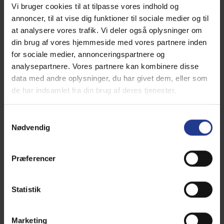
Vi bruger cookies til at tilpasse vores indhold og
tandundersøgelse. Det er simpelthen ikke muligt at
annoncer, til at vise dig funktioner til sociale medier og til
udføre dette på dyr, der ikke er bedøvede.
at analysere vores trafik. Vi deler også oplysninger om
din brug af vores hjemmeside med vores partnere inden
Behandlingen afhænger af problemerne hos den
for sociale medier, annonceringspartnere og
enkelte patient. Tandstenene fjernes ved hjælp af en
analysepartnere. Vores partnere kan kombinere disse
ultralydsrenser, som skånsomt fjerner
data med andre oplysninger, du har givet dem, eller som
tandstensbelægningerne uden at beskadige emaljen.
de har indsamlet fra din brug af deres tjenester.
Alle tandkødslommer måles og renses op. Det er
nemlig i tandkødslommerne bakterierne gemmer sig,
og det er herfra, de fleste tandlidelser udvikles. Dybe
Samtykkevalg
tandkødslomme er tegn på tandsygdom, og i disse
Nødvendig
tilfælde vil røntgenbilleder altid være afgørende for,
hvilken behandling man bør lave. Efter
Præferencer
tandrensningen bliver alle tænder poleret, så
tænderne bliver glatte, så nye belægninger har
sværere ved at sætte sig fast.
Statistik
Vi anbefaler som udgangspunkt røntgenbilleder af alle
tænder, for at vurdere om der er tandlidelser, der ikke
Marketing