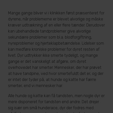
Mange gange bliver vi i klinikken først præsenteret for
dyrene, når problemerne er blevet alvorlige og måske
kræver udtrækning af en eller flere tænder. Derudover
kan ubehandlede tandproblemer give alvorlige
sekundære problemer som bl.a. blodforgiftning,
nyreproblemer og hjerteklapbetændelse. Lidelser som
kan medføre kroniske problemer for dyret resten af
livet. Dyr udtrykker ikke smerte tydeligt, og mange
gange er det vanskeligt at afgøre, om dyret
overhovedet har smerter. Mennesker, der har prøvet
at have tandpine, ved hvor smertefuldt det er, og der
er intet der tyder på, at hunde og katte har færre
smerter, end vi mennesker har.
Alle hunde og katte kan få tandsten, men nogle dyr er
mere disponeret for tandsten end andre. Det drejer
sig især om små hunderace, dyr der fodres med