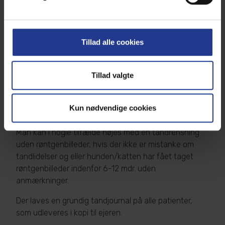
kan ses på tandkronen. Hunde og katte kan ikke
fortælle, at de har tandsmerter, og derfor er
røntgenbilleder nødvendig ved en fuld
Tillad alle cookies
tandbehandling.
Undervejs i behandlingen ringer vi ejer op, hvis der er
Tillad valgte
tegn på tandlidelser, der kræver yderligere behandling
eller udtræk. Dette kan i nogle tilfælde udføres
samme dag. Andre gange skal behandlingen forløbe
Kun nødvendige cookies
over 2 bedøvelser.
Man kan i nogle tilfælde nøjes med en tandrensning
uden røntgenbilleder, hvis der ikke er mistanke om
tandlidelser og eller hunden/katten har fået taget
røntgenbilleder indenfor 6-12 mdr. uden
anmærkninger.
Der laves en grundig tandjournal på alle patienter,
som udleveres i kopi til ejeren.