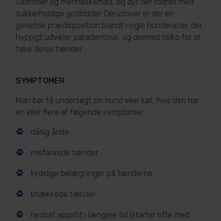
vådfoder og menneskemad, og dyr der fodres med
sukkerholdige godbidder. Derudover er der en
genetisk prædisposition blandt nogle hunderacer, der
hyppigt udvikler paradentose, og dermed risiko for at
tabe deres tænder.
SYMPTOMER
Man bør få undersøgt sin hund eller kat, hvis den har
en eller flere af følgende symptomer:
dårlig ånde
misfarvede tænder
tydelige belægninger på tænderne
knækkede tænder
nedsat appetit i længere tid (starter ofte med