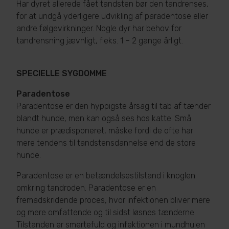
Har dyret allerede fået tandsten bør den tandrenses,
for at undgå yderligere udvikling af paradentose eller
andre følgevirkninger. Nogle dyr har behov for
tandrensning jævnligt, f.eks. 1 – 2 gange årligt.
SPECIELLE SYGDOMME
Paradentose
Paradentose er den hyppigste årsag til tab af tænder
blandt hunde, men kan også ses hos katte. Små
hunde er prædisponeret, måske fordi de ofte har
mere tendens til tandstensdannelse end de store
hunde.
Paradentose er en betændelsestilstand i knoglen
omkring tandroden. Paradentose er en
fremadskridende proces, hvor infektionen bliver mere
og mere omfattende og til sidst løsnes tænderne.
Tilstanden er smertefuld og infektionen i mundhulen