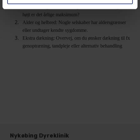
Selvrisiko og loft: Hvor meget betaler du selv, og hvor
højt er det årlige maksimum?
Alder og helbred: Nogle selskaber har aldersgrænser
eller undtager kendte sygdomme.
Ekstra dækning: Overvej, om du ønsker dækning til fx
genoptræning, tandpleje eller alternativ behandling
Nykøbing Dyreklinik