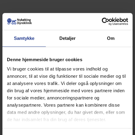
Et brækket ben eller en livmoderbetændelse kan hurtigt
Samtykke
Detaljer
Om
koste 10.000–15.000 kroner. Moderne behandling og
avanceret udstyr redder liv – men prisen kan overraske.
Her gør en sygeforsikring en stor forskel.
Denne hjemmeside bruger cookies
Hvad dækker en sygeforsikring?
Vi bruger cookies til at tilpasse vores indhold og
De fleste sygeforsikringer dækker behandling ved sygdom
annoncer, til at vise dig funktioner til sociale medier og til
eller ulykke – fx operationer, blodprøver, røntgen og
at analysere vores trafik. Vi deler også oplysninger om
medicin.
din brug af vores hjemmeside med vores partnere inden
Nogle selskaber tilbyder udvidet dækning, som kan
for sociale medier, annonceringspartnere og
omfatte genoptræning, tandbehandlinger eller alternativ
analysepartnere. Vores partnere kan kombinere disse
behandling.
data med andre oplysninger, du har givet dem, eller som
Rutineydelser som vaccination, kastration og
de har indsamlet fra din brug af deres tjenester.
tandrensning er dog sjældent dækket i en sygeforsikring, så
det er vigtigt at læse det med småt, inden man tegner.
Et valg om tryghed