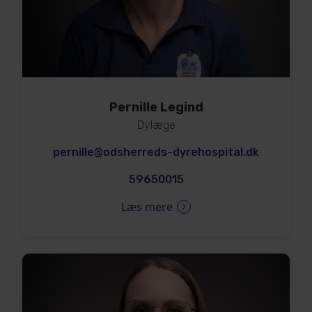
Pernille Legind
Dylæge
pernille@odsherreds-dyrehospital.dk
59650015
Læs mere