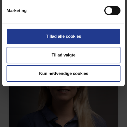
Aut. Veterinærsygeplejerske
Marketing
nykoebing_dyreklinik@mail.dk
59329009
Læs mere
Tillad alle cookies
Tillad valgte
Kun nødvendige cookies