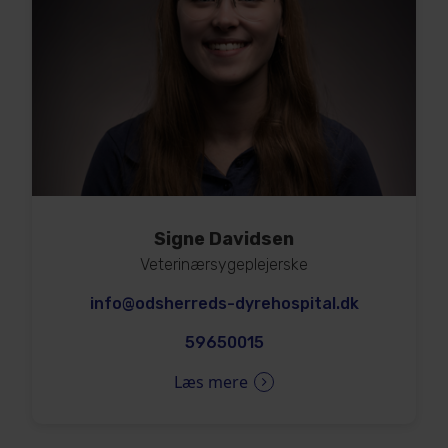
Signe Davidsen
Veterinærsygeplejerske
info@odsherreds-dyrehospital.dk
59650015
Læs mere