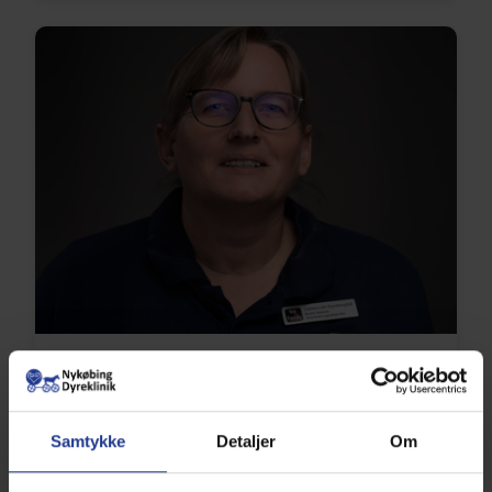
Betina Hansen
Aut. Veterinærsygeplejerske
Samtykke
Detaljer
Om
info@odsherreds-dyrehospital.dk