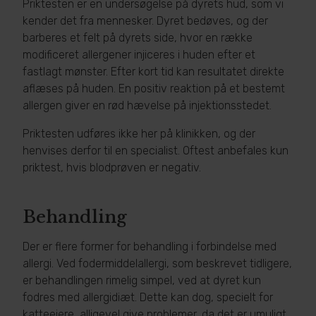
Priktesten er en undersøgelse på dyrets hud, som vi
kender det fra mennesker. Dyret bedøves, og der
barberes et felt på dyrets side, hvor en række
modificeret allergener injiceres i huden efter et
fastlagt mønster. Efter kort tid kan resultatet direkte
aflæses på huden. En positiv reaktion på et bestemt
allergen giver en rød hævelse på injektionsstedet.
Priktesten udføres ikke her på klinikken, og der
henvises derfor til en specialist. Oftest anbefales kun
priktest, hvis blodprøven er negativ.
Behandling
Der er flere former for behandling i forbindelse med
allergi. Ved fodermiddelallergi, som beskrevet tidligere,
er behandlingen rimelig simpel, ved at dyret kun
fodres med allergidiæt. Dette kan dog, specielt for
katteejere, alligevel give problemer, da det er umuligt