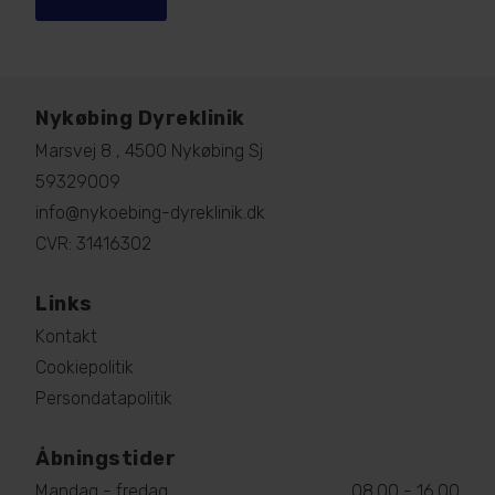
Nykøbing Dyreklinik
Marsvej 8 , 4500 Nykøbing Sj
59329009
info@nykoebing-dyreklinik.dk
CVR: 31416302
Links
Kontakt
Cookiepolitik
Persondatapolitik
Åbningstider
Mandag - fredag
08.00 - 16.00