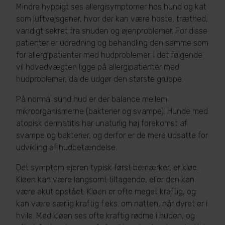
Mindre hyppigt ses allergisymptomer hos hund og kat
som luftvejsgener, hvor der kan være hoste, træthed,
vandigt sekret fra snuden og øjenproblemer. For disse
patienter er udredning og behandling den samme som
for allergipatienter med hudproblemer. I det følgende
vil hovedvægten ligge på allergipatienter med
hudproblemer, da de udgør den største gruppe.
På normal sund hud er der balance mellem
mikroorganismerne (bakterier og svampe). Hunde med
atopisk dermatitis har unaturlig høj forekomst af
svampe og bakterier, og derfor er de mere udsatte for
udvikling af hudbetændelse.
Det symptom ejeren typisk først bemærker, er kløe.
Kløen kan være langsomt tiltagende, eller den kan
være akut opstået. Kløen er ofte meget kraftig, og
kan være særlig kraftig f.eks. om natten, når dyret er i
hvile. Med kløen ses ofte kraftig rødme i huden, og