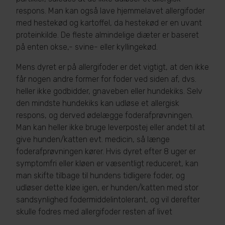
respons. Man kan også lave hjemmelavet allergifoder
med hestekød og kartoffel, da hestekød er en uvant
proteinkilde. De fleste almindelige diæter er baseret
på enten okse,- svine- eller kyllingekød.
Mens dyret er på allergifoder er det vigtigt, at den ikke
får nogen andre former for foder ved siden af, dvs.
heller ikke godbidder, gnaveben eller hundekiks. Selv
den mindste hundekiks kan udløse et allergisk
respons, og derved ødelægge foderafprøvningen.
Man kan heller ikke bruge leverpostej eller andet til at
give hunden/katten evt. medicin, så længe
foderafprøvningen kører. Hvis dyret efter 8 uger er
symptomfri eller kløen er væsentligt reduceret, kan
man skifte tilbage til hundens tidligere foder, og
udløser dette kløe igen, er hunden/katten med stor
sandsynlighed fodermiddelintolerant, og vil derefter
skulle fodres med allergifoder resten af livet