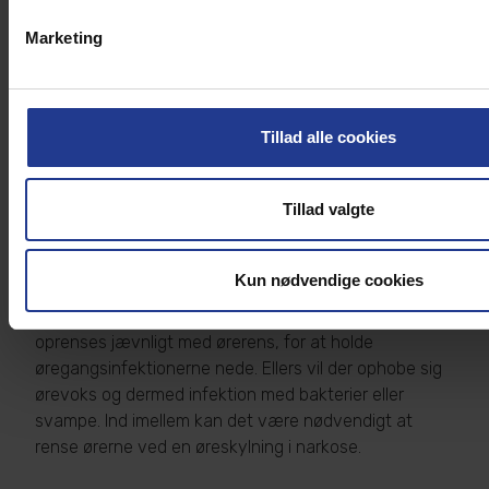
grad på hunde og katte, men kan forsøges.
Marketing
Understøttende behandling
Tillad alle cookies
Der er flere former for understøttende
behandlingsformer til at mindske symptomerne på
allergi.
Tillad valgte
Øreoprensning
Kun nødvendige cookies
Ved øreproblemer er det utroligt vigtigt, at ørerne
oprenses jævnligt med ørerens, for at holde
øregangsinfektionerne nede. Ellers vil der ophobe sig
ørevoks og dermed infektion med bakterier eller
svampe. Ind imellem kan det være nødvendigt at
rense ørerne ved en øreskylning i narkose.