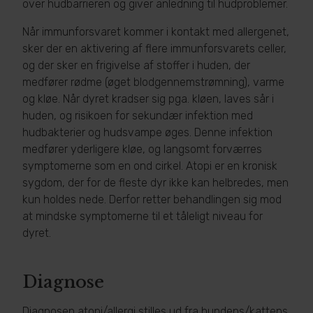
over hudbarrieren og giver anledning til hudproblemer.
Når immunforsvaret kommer i kontakt med allergenet,
sker der en aktivering af flere immunforsvarets celler,
og der sker en frigivelse af stoffer i huden, der
medfører rødme (øget blodgennemstrømning), varme
og kløe. Når dyret kradser sig pga. kløen, laves sår i
huden, og risikoen for sekundær infektion med
hudbakterier og hudsvampe øges. Denne infektion
medfører yderligere kløe, og langsomt forværres
symptomerne som en ond cirkel. Atopi er en kronisk
sygdom, der for de fleste dyr ikke kan helbredes, men
kun holdes nede. Derfor retter behandlingen sig mod
at mindske symptomerne til et tåleligt niveau for
dyret.
Diagnose
Diagnosen atopi/allergi stilles ud fra hundens/kattens