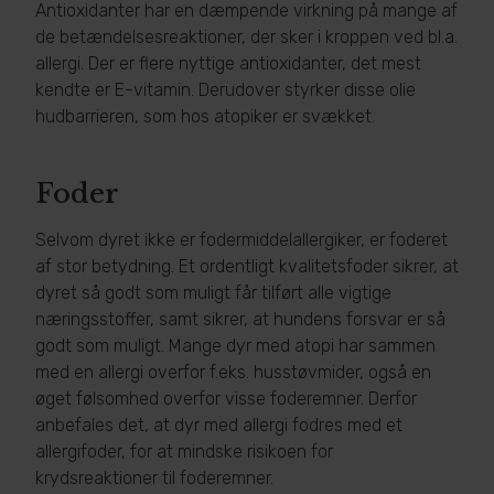
Antioxidanter har en dæmpende virkning på mange af
de betændelsesreaktioner, der sker i kroppen ved bl.a.
allergi. Der er flere nyttige antioxidanter, det mest
kendte er E-vitamin. Derudover styrker disse olie
hudbarrieren, som hos atopiker er svækket.
Foder
Selvom dyret ikke er fodermiddelallergiker, er foderet
af stor betydning. Et ordentligt kvalitetsfoder sikrer, at
dyret så godt som muligt får tilført alle vigtige
næringsstoffer, samt sikrer, at hundens forsvar er så
godt som muligt. Mange dyr med atopi har sammen
med en allergi overfor f.eks. husstøvmider, også en
øget følsomhed overfor visse foderemner. Derfor
anbefales det, at dyr med allergi fodres med et
allergifoder, for at mindske risikoen for
krydsreaktioner til foderemner.