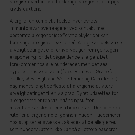
allergisk overfor flere forskellige allergener, bl.a. pga.
krydsreaktioner.
Allergi er en kompleks lidelse, hvor dyrets
immunforsvar overreagerer ved kontakt med
bestemte allergener (stoffer/molekyler der kan
forårsage allergiske reaktioner). Allergi kan dels være
arveligt betinget eller erhvervet gennem gentagen
eksponering for det pågældende allergen. Det
forekommer hos alle hunderacer, men det ses
hyppigst hos vise racer (f.eks. Retriever, Schæfer,
Pudler, West Highland White Terrier og Cairn Terrier). I
dag menes langt de fleste af allergierne at være
arveligt betinget til en vis grad. Dyret udsættes for
allergenerne enten via indåndingsluften,
mavetarmkanalen eller via hudkontakt. Den primære
rute for allergenerne er gennem huden. Hudbarrieren
hos atopiker er svækket, således at de allergener,
som hunden/katten ikke kan tåle, lettere passerer