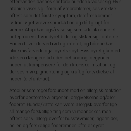
efterhånden dannes sår fordi hunden kradser sig. Hvis
atopien viser sig i form af øreproblemer, ses ørekløe
oftest som det første symptom, derefter kommer
rødme, øget ørevoksproduktion og dårlig lugt fra
ørerne. Atopi kan også vise sig som udelukkende et
poteproblem, hvor dyret bider og slikker sig i poterne.
Huden bliver derved rød og irriteret, og hårene kan
blive misfarvede pga. dyrets spyt. Hvis dyret går med
lidelsen i længere tid uden behandling, begynder
huden at kompensere for den kroniske irritation, og
der ses mørkpigmentering og kraftig fortykkelse af
huden (elefanthud).
Atopi er som regel forbundet med en allergisk reaktion
overfor bestemte allergener i omgivelserne og/eller i
foderet. Hunde/katte kan være allergisk overfor lige
så mange forskellige ting som vi mennesker, men
oftest ser vi allergi overfor husstøvmider, lagermider,
pollen og forskellige foderemner. Ofte er dyret