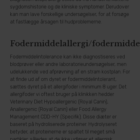
sygdomshistorie og de kliniske symptomer. Derudover
kan man lave forskellige undersøgelser, for at forsøge
at fastlægge årsagen til hudproblemerne.
Fodermiddelallergi/fodermidde
Fodermiddelintolerance kan ikke diagnostiseres ved
blodprøver eller andre laboratorieundersøgelser, men
udelukkende ved afprøvning af en stram kostplan. For
at finde ud af om dyret er fodermiddelintolerant,
sættes dyret på et allergifoder i minimum 8 uger. Det
allergifoder vi oftest bruger på klinikken hedder
Veterinary Diet Hypoallergenic (Royal Canin),
Anallergenic (Royal Canin) eller Food Allergy
Management CDD-HY (Specifik). Disse diæter er
baseret på hydroliserede proteiner. Hydrolyseret
betyder, at proteinerne er spaltet til meget små
partikler, således at de ikke udløser et allergisk