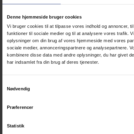
behandling med høje doser binyrebarkhormon kan
medfører en forkortelse af dyrets levealder.
Ciclosporin er et alternativ til binyrebarkhormon og
Denne hjemmeside bruger cookies
tilhører gruppen af Non Steroide stoffer, det er
Vi bruger cookies til at tilpasse vores indhold og annoncer, til
således ikke binyrebarkhormon. Ciclosporin lindrer
funktioner til sociale medier og til at analysere vores trafik. 
symptomerne ved allergi ligesom binyrebarkhorm,
oplysninger om din brug af vores hjemmeside med vores part
stoffet virker lokalt på immunforsvarets celler i huden.
sociale medier, annonceringspartnere og analysepartnere. V
Bivirkninger ved brug af ciclosporin er opkast og
kombinere disse data med andre oplysninger, du har givet d
diarre, men disse fortager sig dog oftest i løbet af 2 –
har indsamlet fra din brug af deres tjenester.
10 dage. Udgifterne til ciclosporin afhænger af dyrets
størrelse. Medicinforbruget om måneden til en hund
på 20 kg er typisk ca 360kr.
Samtykkevalg
Nødvendig
I den akutte fase bruges ofte antibiotika og/eller
svampemidler til behandling af de sekundære
infektioner i hud og øre. Infektioner i huden kan være
Præferencer
tilbagevendende og kræve behandling.
Hos mennesker benyttes ofte antihistaminer ved
Statistik
allergiske tilstande. Disse stoffer virker dog i mindre