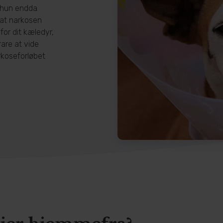
n/hun endda
 at narkosen
for dit kæledyr,
are at vide
rkoseforløbet