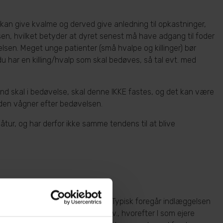
kan give kvalme og derved give anledning til opkastninger,
sen, hvilket betyder at dyret senest må have adgang til foder
lsen. Meget unge patienter (små hvalpe og killinger) bør
du har en killing/hvalp som skal bedøves, så tal evt. med
rund skal i bedøvelse, skal denne IKKE fastes, og det kan være
 den vågner efter bedøvelsen.
tur, og har derfor ikke samme tendens til at blive
er i tidsrummet kl. 08.00-08.30. Typisk foregår indlæggelsen
 bur med tæppe, kattebakke osv., hvorefter I som ejere