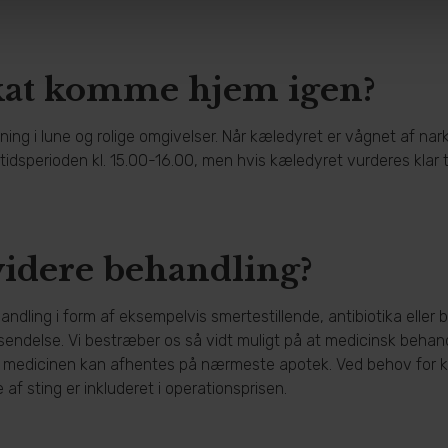
kat komme hjem igen?
g i lune og rolige omgivelser. Når kæledyret er vågnet af narkose
 tidsperioden kl. 15.00-16.00, men hvis kæledyret vurderes klar 
videre behandling?
dling i form af eksempelvis smertestillende, antibiotika eller b
sendelse. Vi bestræber os så vidt muligt på at medicinsk behand
å medicinen kan afhentes på nærmeste apotek. Ved behov for kon
se af sting er inkluderet i operationsprisen.