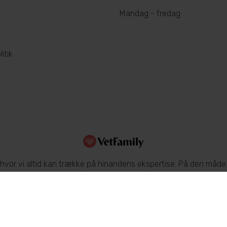
Mandag - fredag
itik
 hvor vi altid kan trække på hinandens ekspertise. På den måde f
ing. Læs mere om dyrs sundhed og sygdomme på
www.netdyred