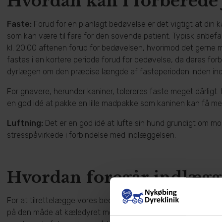
Hvordan kan I forberede
Faste:
Forud for en planlagt bedøvelse er det vigtigt at din
som kan være til fare for den sovende patient. Typisk anbefa
kl. 20.00 aftenen forud for bedøvelsen, hvorimod det gerne må
fastes i en kortere periode forud for bedøvelse, da deres for
dyrlægen om den præcise længde af fasteperioden inden in
For gnavere, herunder kaniner, tolereres faste meget dårligt.
en god idé at pakke en lille madpakke som kaninen kan få me
Luftning:
Det er en god idé at lufte sin hund grundigt om mo
stresspåvirkede i forbindelse med indlæggelsen.
Hvordan foregår indlægg
For at tilrettelægge vores bedøvelses- og operationsdage bed
på den måde at kæledyret modtages af en af vores sygeplejer