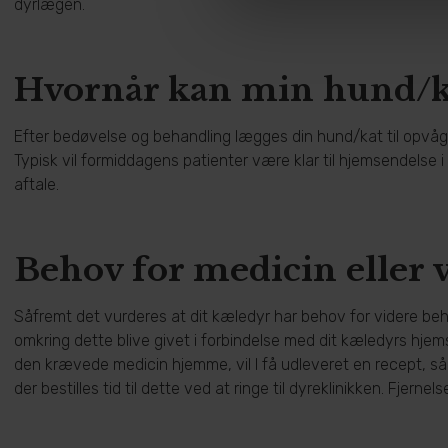
dyrlægen.
Hvornår kan min hund/
Efter bedøvelse og behandling lægges din hund/kat til opvågnin
Typisk vil formiddagens patienter være klar til hjemsendelse i
aftale.
Behov for medicin eller 
Såfremt det vurderes at dit kæledyr har behov for videre behan
omkring dette blive givet i forbindelse med dit kæledyrs hjem
den krævede medicin hjemme, vil I få udleveret en recept, s
der bestilles tid til dette ved at ringe til dyreklinikken. Fjernel