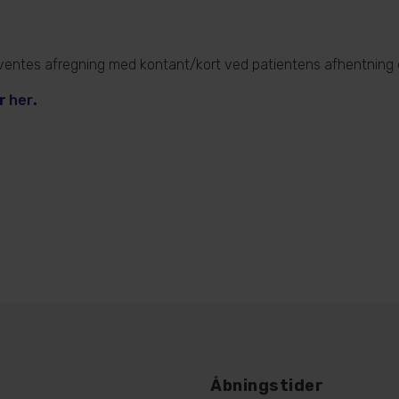
rventes afregning med kontant/kort ved patientens afhentning e
yr
her
.
Åbningstider