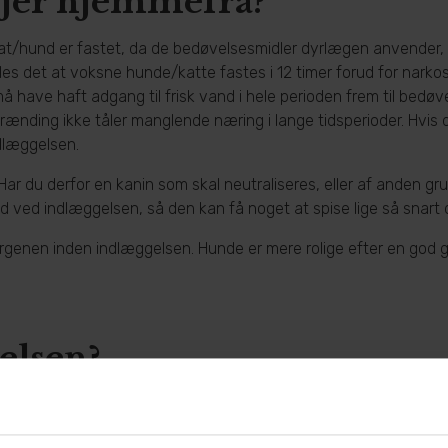
 jer hjemmefra?
 kat/hund er fastet, da de bedøvelsesmidler dyrlægen anvender, 
les det at voksne hunde/katte fastes i 12 timer forud for narko
 have haft adgang til frisk vand i hele perioden frem til bedøve
brænding ikke tåler manglende næring i lange tidsperioder. Hvis 
dlæggelsen.
 Har du derfor en kanin som skal neutraliseres, eller af anden g
d ved indlæggelsen, så den kan få noget at spise lige så snart
rgenen inden indlæggelsen. Hunde er mere rolige efter en god gå
elsen?
st muligt, bestræber vi os på at få indlagt alle dagens patient
sker, som varetager indlæggelsen, dyret får sit eget særskilte