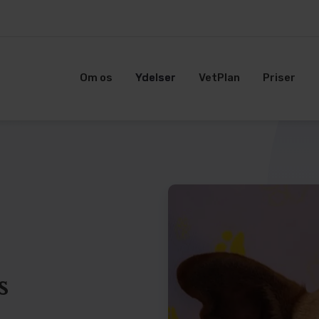
Om os
Ydelser
VetPlan
Priser
s