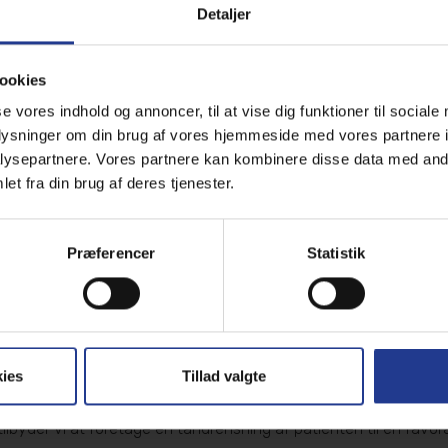
på arbejde. Hvis der foreligger et ønske om at du/I som ejere g
Detaljer
lade sig gøre. I dette tilfælde er vi blot nødt til at kende til ø
ookies
se vores indhold og annoncer, til at vise dig funktioner til sociale
 den mest optimale narko
oplysninger om din brug af vores hjemmeside med vores partnere i
ysepartnere. Vores partnere kan kombinere disse data med andr
et fra din brug af deres tjenester.
t af uddannet fagpersonale som har stort kendskab til og erfari
 kendte sygdomsstatus, når et bedøvelsesforløb tilrettelægges. 
indst muligt af bedøvelsen, og undervejs vil patientens bedøve
Præferencer
Statistik
else med narkosen?
ies
Tillad valgte
er.
tilbyder vi at foretage en tandrensning af patienten til en favo