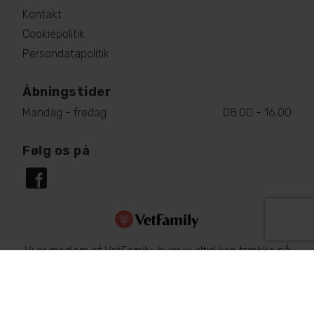
Kontakt
Cookiepolitik
Persondatapolitik
Åbningstider
Mandag - fredag
08.00 - 16.00
Følg os på
Vi er medlem af VetFamily, hvor vi altid kan trække på
hinandens ekspertise. På den måde får dit dyr altid
den bedste behandling. Læs mere om dyrs sundhed
og sygdomme på
www.netdyredoktor.dk