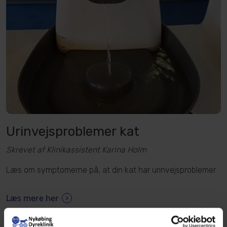
Urinvejsproblemer kat
Skrevet af Klinikassistent Karina Holm
Læs om symptomerne på, at din kat har urinvejsproblemer.
Læs mere her