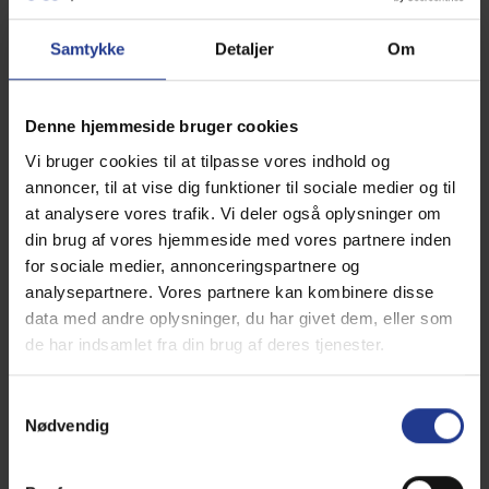
Samtykke
Detaljer
Om
Denne hjemmeside bruger cookies
Vi bruger cookies til at tilpasse vores indhold og
annoncer, til at vise dig funktioner til sociale medier og til
at analysere vores trafik. Vi deler også oplysninger om
din brug af vores hjemmeside med vores partnere inden
for sociale medier, annonceringspartnere og
analysepartnere. Vores partnere kan kombinere disse
Er din kat ID-mærket?
data med andre oplysninger, du har givet dem, eller som
Skrevet af Dyrlæge Vibeke Lassen
de har indsamlet fra din brug af deres tjenester.
Vi anbefaler, at man får sin kat ID-mærket og registreret, så
Samtykkevalg
vi kan få katten sikkert hjem til sin ejer igen.
Nødvendig
Læs mere her