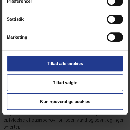
Præferencer
Statistik
Marketing
Tillad alle cookies
Tillad valgte
Livskvalitet hos de ældre kæledyr
Skrevet af Dyrlæge Vibeke Lassen
Kun nødvendige cookies
Et godt liv hos ældre kæledyr indbefatter tryghed,
opfyldelse af basisbehov for foder, vand og søvn, og ingen
smerter.