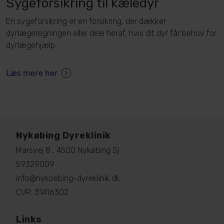
Sygeforsikring til kæledyr
En sygeforsikring er en forsikring, der dækker
dyrlægeregningen eller dele heraf, hvis dit dyr får behov for
dyrlægehjælp.
Læs mere her
Nykøbing Dyreklinik
Marsvej 8 , 4500 Nykøbing Sj
59329009
info@nykoebing-dyreklinik.dk
CVR: 31416302
Links