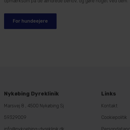
opmærksom på de ændrede behov, og gøre noget ved dem.
For hundeejere
Nykøbing Dyreklinik
Links
Marsvej 8 , 4500 Nykøbing Sj
Kontakt
59329009
Cookiepolitik
info@nykoebing-dyreklinik.dk
Persondatapol