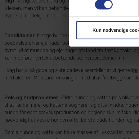
Gigt
: Mange ældre hund og faktisk også ældre katte får gigt.
lidelsen, men vi kan behandle symptomerne, dvs. smerterne. M
dyrets almindelige mad. Derudover er der smertestillende pr
Kun nødvendige cook
Tandlidelser
: Mange hunde og katte får tandlidelser, nogen a
bedøvelsen. Når ejer lader bekymringen for bedøvelsen tage ov
dyret ud af munden og ejer tager afstand fra tæt kontakt, og
kan medføre hjerteklapbetændelse, nyreproblemer mm.
I dag har vi så gode og sikre bedøvelsesmidler at vi gerne ligg
med alderen. Men tandrensning er med til at forebygge probleme
Pels og hudproblemer
: Ældre hunde og kattes pels bliver 
til at fælde mere, og kattene soignerer sig ofte mindre, nog
hunde får øget ørevoksproduktion og neglene skal måske klippe
nødvendigt at vaske hunden ofte, børste både hunden og katte
Gamle hunde og katte kan have masser af livskvalitet, men de