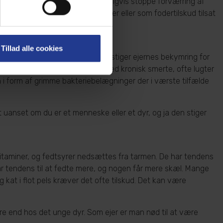
igten, vi kan heller ikke nødvendigvis stoppe forværring af
 enten som et færdigt tørfoder eller som fodertilskud tilsat
 mm.
Tillad alle cookies
d narkose. Når dyret bliver ældre stiger ejernes bekymring for
sikoen for tandlidelser og dermed kronisk smerte, ofte lugter
 i form af grimme bakteriebelægninger der i værste tilfælde
et uanset om du er et menneske eller et dyr, og ja den stiger
 vitaminer, og fedtsyrer nedsættes fra tarmen. De har tendens
ar tendens til at fedte mere, og nogen får mere skæl. Mange
 kat i flot pels kræver det ofte tilskud. Det kan være
re end hos det unge dyr. Som ejer er man nød til at være