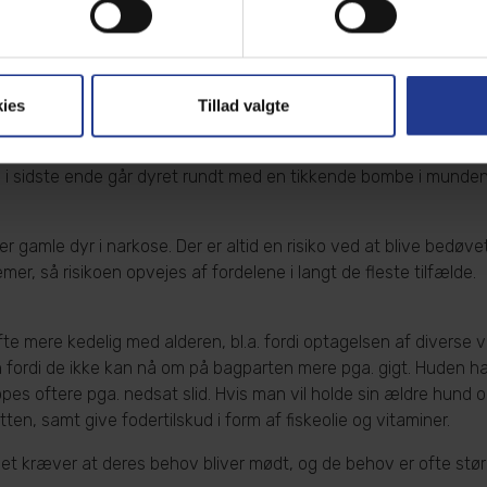
 Gigt er en kronisk smertefuld ledsygdom. Vi kan ikke helbrede g
ange ældre hunde og katte bedres væsentligt alene på ledfoder,
æparater, laserbehandling, kiropraktiske behandlinger, massage
ies
Tillad valgte
llerede i en ung alder. Når dyret skal tandrenses, sker det i ful
er og ikke længere får tandrenset hunden eller katten stiger ri
 i sidste ende går dyret rundt med en tikkende bombe i munden
er gamle dyr i narkose. Der er altid en risiko ved at blive bedøv
r, så risikoen opvejes af fordelene i langt de fleste tilfælde.
ofte mere kedelig med alderen, bl.a. fordi optagelsen af diverse
en fordi de ikke kan nå om på bagparten mere pga. gigt. Huden h
s oftere pga. nedsat slid. Hvis man vil holde sin ældre hund og
n, samt give fodertilskud i form af fiskeolie og vitaminer.
t kræver at deres behov bliver mødt, og de behov er ofte stør