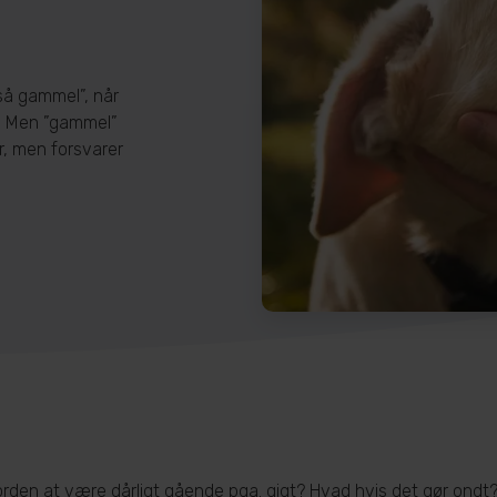
gså gammel”, når
e. Men ”gammel”
er, men forsvarer
rden at være dårligt gående pga. gigt? Hvad hvis det gør ondt? E