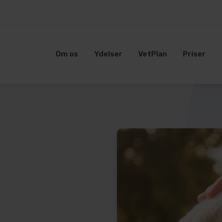
Om os
Ydelser
VetPlan
Priser